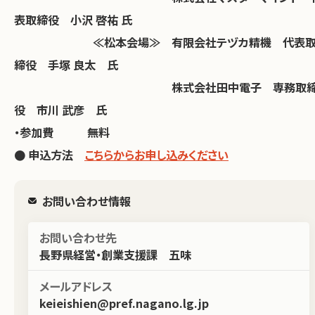
表取締役 小沢 啓祐 氏
≪松本会場≫ 有限会社テヅカ精機 代表
締役 手塚 良太 氏
株式会社田中電子 専務取
役 市川 武彦 氏
・参加費 無料
● 申込方法
こちらからお申し込みくださ
い
お問い合わせ情報
お問い合わせ先
長野県経営・創業支援課 五味
メールアドレス
keieishien@pref.nagano.lg.jp