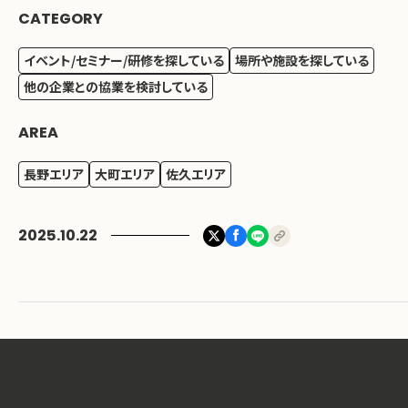
CATEGORY
イベント/セミナー/研修を探している
場所や施設を探している
他の企業との協業を検討している
AREA
長野エリア
大町エリア
佐久エリア
2025.10.22
長野市
大町市
軽井沢町
千曲市
池田町
松川村
小谷村