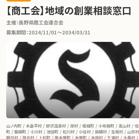
【商工会】地域の創業相談窓口
主催：
長野県商工会連合会
募集期間：
2024/11/01〜2034/03/31
山ノ内町
木島平村
野沢温泉村
栄村
坂城町
小布施町
高山村
信
町
飯綱町
小川村
池田町
松川村
小谷村
麻績村
生坂村
山形
朝日村
筑北村
上松町
南木曽町
木曽町
木祖村
王滝村
大桑村