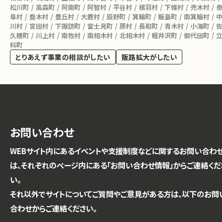
松川町
高森町
阿南町
阿智村
平谷村
根羽村
下條村
売木村
阜村
喬木村
豊丘村
大鹿村
辰野町
箕輪町
飯島町
南箕輪村
川村
宮田村
下諏訪町
富士見町
原村
長和町
青木村
小海町
久穂町
川上村
南牧村
南相木村
北相木村
軽井沢町
御代田町
科町
とりあえず事業の相談がしたい
販路拡大がしたい
お問い合わせ
WEBサイト内にあるイベントや支援制度などに関するお問い合わ
は、それぞれのページ内にある「お問い合わせ情報」からご連絡くだ
い。
それ以外でサイトについてご質問やご意見がある方は、以下のお問
合わせからご連絡ください。