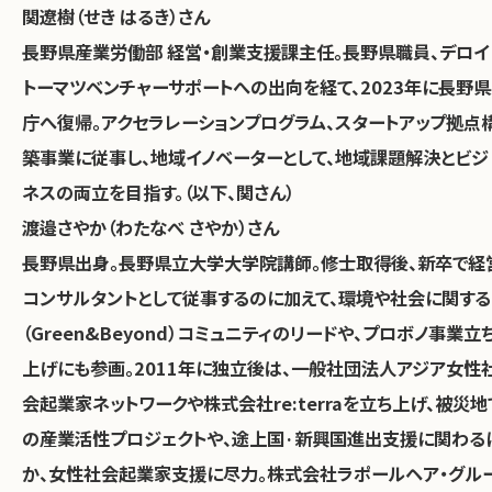
関遼樹（せき はるき）さん
長野県産業労働部 経営・創業支援課主任。長野県職員、デロイ
トーマツベンチャーサポートへの出向を経て、2023年に長野県
庁へ復帰。アクセラレーションプログラム、スタートアップ拠点
築事業に従事し、地域イノベーターとして、地域課題解決とビジ
ネスの両立を目指す。（以下、関さん）
渡邉さやか（わたなべ さやか）さん
​​長野県出身。長野県立大学大学院講師。修士取得後、新卒で経
コンサルタントとして従事するのに加えて、環境や社会に関する
（Green&Beyond）コミュニティのリードや、プロボノ事業立
上げにも参画。2011年に独立後は、一般社団法人アジア女性
会起業家ネットワークや株式会社re:terraを立ち上げ、被災地
の産業活性プロジェクトや、途上国·新興国進出支援に関わる
か、女性社会起業家支援に尽力。株式会社ラポールヘア・グル