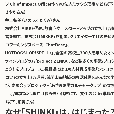
プ Chief Impact OfficerやNPO法人ミラツク理事など（以下
さやかさん）
井上拓美（いのうえ たくみ）さん
株式会社MIKKE代表。飲食店やITスタートアップの立ち上げ/
営を経て、「株式会社MIKKE」を創業。クリエイター向けの無料
コワーキングスペース「ChatBase」、
HOTDOGSHOP「SPELL’s」、全国の高校生300人を集めたオ
ラインプログラム「project:ZENKAI」など数多くの事業/プロ
ェクトをプロデュース。長野県では、DX人材育成事業「シシコツ
コツ」の立ち上げ/運営、浅間山麓地域の防災減災をみんなで
び、高め合うプロジェクト「あさま防災カルチャークラブ」の立
上げ/運営など。現在は長野県小諸市にて、『文化の台所』準備中
（以下、拓美さん）
なぜ「SHINKI」は、はじまった