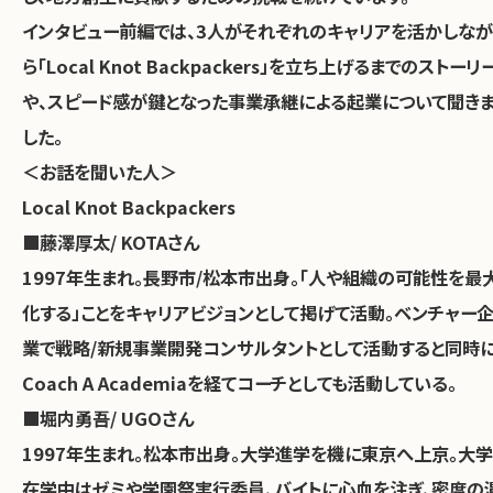
インタビュー前編では、3人がそれぞれのキャリアを活かしなが
ら「Local Knot Backpackers」を立ち上げるまでのストーリ
や、スピード感が鍵となった事業承継による起業について聞き
した。
＜お話を聞いた人＞
Local Knot Backpackers
■藤澤厚太/ KOTAさん
1997年生まれ。長野市/松本市出身。「人や組織の可能性を最
化する」ことをキャリアビジョンとして掲げて活動。ベンチャー
業で戦略/新規事業開発コンサルタントとして活動すると同時
Coach A Academiaを経てコーチとしても活動している。
■堀内勇吾/ UGOさん
1997年生まれ。松本市出身。大学進学を機に東京へ上京。大学
在学中はゼミや学園祭実行委員、バイトに心血を注ぎ、密度の