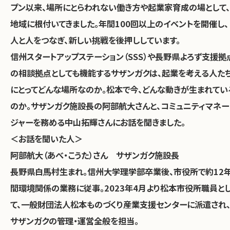
プン以来、場所にとらわれない働き方や起業家育成の場として、
地域に根付いてきました。年間100回以上のイベントを開催し、
人と人をつなぎ、新しい挑戦を後押ししています。
信州スタートアップステーション（SSS）や長野県よろず支援拠
の相談拠点としても機能するサザンガクは、起業を考える人た
にとってどんな場所なのか。松本で今、どんな動きが生まれてい
のか。サザンガク施設長の阿部航大さんと、コミュニティマネー
ジャーを務める中山拓輝さんにお話を聞きました。
＜お話を聞いた人＞
阿部航大（あべ・こうた）さん サザンガク施設長
長野県白馬村生まれ。信州大学理学部卒業後、市役所で約12
間環境関係の業務に従事。2023年4月より松本市役所職員と
て、一般財団法人松本ものづくり産業支援センターに派遣され
サザンガクの管理・運営全般を担当。